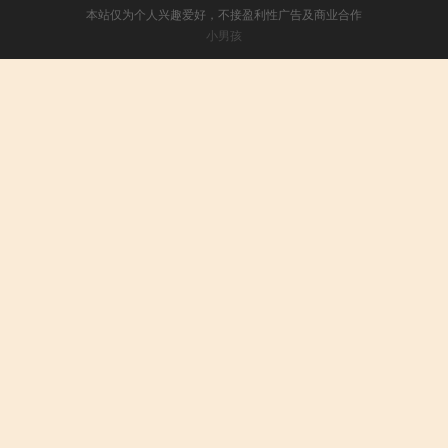
本站仅为个人兴趣爱好，不接盈利性广告及商业合作
小男孩