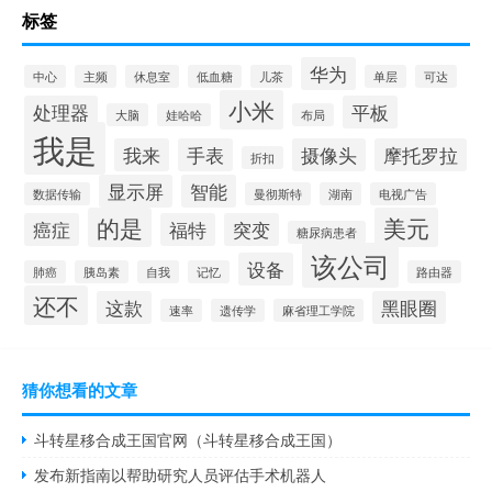
标签
华为
中心
主频
休息室
低血糖
儿茶
单层
可达
小米
处理器
平板
大脑
娃哈哈
布局
我是
我来
手表
摄像头
摩托罗拉
折扣
显示屏
智能
数据传输
曼彻斯特
湖南
电视广告
的是
美元
癌症
福特
突变
糖尿病患者
该公司
设备
肺癌
胰岛素
自我
记忆
路由器
还不
这款
黑眼圈
速率
遗传学
麻省理工学院
猜你想看的文章
斗转星移合成王国官网（斗转星移合成王国）
发布新指南以帮助研究人员评估手术机器人