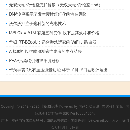
无双大蛇z孙悟空怎样解锁（无双大蛇z孙悟空mod）
DNA测序揭示了发生囊性纤维化的潜在风险
沃尔沃押注于这种新的充电技术
MSI Claw A1M 有第三种变体 以下是其规格和价格
华硕 RT-BE88U：适合游戏玩家的 WiFi 7 路由器
AI模型可以帮助预测癌症患者的生存结果
PFAS污染物促进癌细胞迁移
华为手表D具有血压测量功能 将于10月12日在欧洲展出
Copyright © 2012 - 2026
七姐知识库
Powered by
网站分类目录
|
精选推荐文章
|
网
站地图
|
疑难解答
京ICP备10006456号
声明：本站内容来自互联网，如信息有错误可发邮件到f_fb#foxmail.com说明，我们
会及时纠正，谢谢