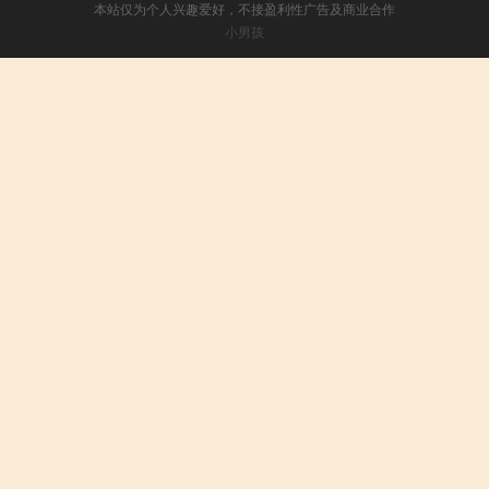
本站仅为个人兴趣爱好，不接盈利性广告及商业合作
小男孩