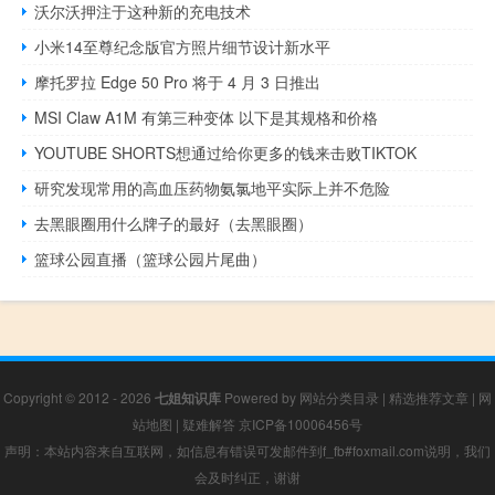
沃尔沃押注于这种新的充电技术
小米14至尊纪念版官方照片细节设计新水平
摩托罗拉 Edge 50 Pro 将于 4 月 3 日推出
MSI Claw A1M 有第三种变体 以下是其规格和价格
YOUTUBE SHORTS想通过给你更多的钱来击败TIKTOK
研究发现常用的高血压药物氨氯地平实际上并不危险
去黑眼圈用什么牌子的最好（去黑眼圈）
篮球公园直播（篮球公园片尾曲）
Copyright © 2012 - 2026
七姐知识库
Powered by
网站分类目录
|
精选推荐文章
|
网
站地图
|
疑难解答
京ICP备10006456号
声明：本站内容来自互联网，如信息有错误可发邮件到f_fb#foxmail.com说明，我们
会及时纠正，谢谢