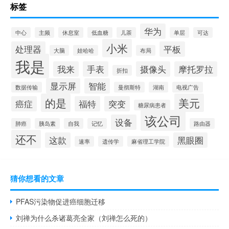
标签
华为
中心
主频
休息室
低血糖
儿茶
单层
可达
小米
处理器
平板
大脑
娃哈哈
布局
我是
我来
手表
摄像头
摩托罗拉
折扣
显示屏
智能
数据传输
曼彻斯特
湖南
电视广告
的是
美元
癌症
福特
突变
糖尿病患者
该公司
设备
肺癌
胰岛素
自我
记忆
路由器
还不
这款
黑眼圈
速率
遗传学
麻省理工学院
猜你想看的文章
PFAS污染物促进癌细胞迁移
刘禅为什么杀诸葛亮全家（刘禅怎么死的）