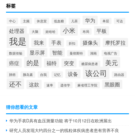
标签
华为
中心
主频
休息室
低血糖
儿茶
单层
可达
小米
处理器
平板
大脑
娃哈哈
布局
我是
我来
手表
摄像头
摩托罗拉
折扣
显示屏
智能
数据传输
曼彻斯特
湖南
电视广告
的是
美元
癌症
福特
突变
糖尿病患者
该公司
设备
肺癌
胰岛素
自我
记忆
路由器
还不
这款
黑眼圈
速率
遗传学
麻省理工学院
猜你想看的文章
华为手表D具有血压测量功能 将于10月12日在欧洲展出
研究人员发现大约四分之一的线粒体疾病患者患有营养不良