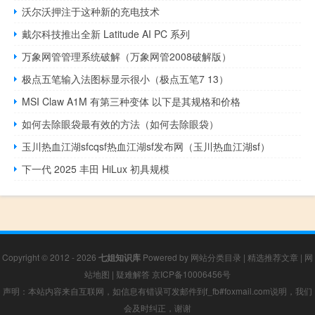
沃尔沃押注于这种新的充电技术
戴尔科技推出全新 Latitude AI PC 系列
万象网管管理系统破解（万象网管2008破解版）
极点五笔输入法图标显示很小（极点五笔7 13）
MSI Claw A1M 有第三种变体 以下是其规格和价格
如何去除眼袋最有效的方法（如何去除眼袋）
玉川热血江湖sfcqsf热血江湖sf发布网（玉川热血江湖sf）
下一代 2025 丰田 HiLux 初具规模
Copyright © 2012 - 2026
七姐知识库
Powered by
网站分类目录
|
精选推荐文章
|
网
站地图
|
疑难解答
京ICP备10006456号
声明：本站内容来自互联网，如信息有错误可发邮件到f_fb#foxmail.com说明，我们
会及时纠正，谢谢