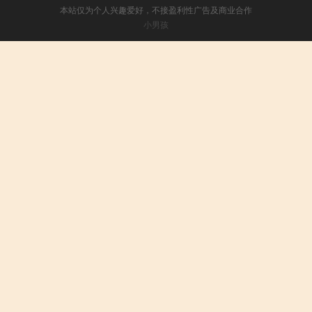
本站仅为个人兴趣爱好，不接盈利性广告及商业合作
小男孩