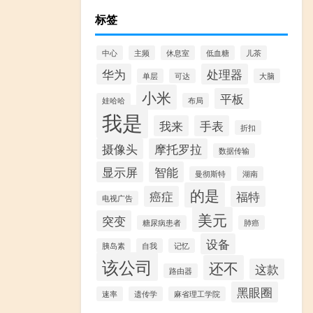
标签
中心
主频
休息室
低血糖
儿茶
华为
处理器
单层
可达
大脑
小米
平板
娃哈哈
布局
我是
我来
手表
折扣
摄像头
摩托罗拉
数据传输
显示屏
智能
曼彻斯特
湖南
的是
癌症
福特
电视广告
美元
突变
糖尿病患者
肺癌
设备
胰岛素
自我
记忆
该公司
还不
这款
路由器
黑眼圈
速率
遗传学
麻省理工学院