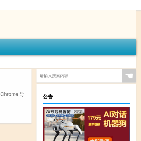
☚
rome 导
公告