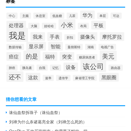
标签
华为
中心
主频
休息室
低血糖
儿茶
单层
可达
小米
处理器
平板
大脑
娃哈哈
布局
我是
我来
手表
摄像头
摩托罗拉
折扣
显示屏
智能
数据传输
曼彻斯特
湖南
电视广告
的是
美元
癌症
福特
突变
糖尿病患者
该公司
设备
肺癌
胰岛素
自我
记忆
路由器
还不
这款
黑眼圈
速率
遗传学
麻省理工学院
猜你想看的文章
诛仙血祭拆珠子（诛仙血祭）
刘禅为什么杀诸葛亮全家（刘禅怎么死的）