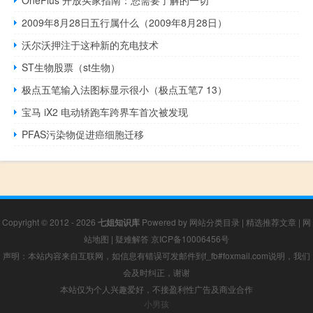
OnePlus 开放买家指南：您需要了解的一切
2009年8月28日五行属什么（2009年8月28日）
沃尔沃押注于这种新的充电技术
ST生物股票（st生物）
极点五笔输入法图标显示很小（极点五笔7 13）
宝马 iX2 电动轿跑车跨界车首次被发现
PFAS污染物促进癌细胞迁移
Copyright © 2012 - 2026
七姐知识库
Powered by
网站分类目录
|
精选推荐文章
|
网
站地图
|
疑难解答
京ICP备10006456号
声明：本站内容来自互联网，如信息有错误可发邮件到f_fb#foxmail.com说明，我们
会及时纠正，谢谢
本站仅为个人兴趣爱好，不接盈利性广告及商业合作
小男孩