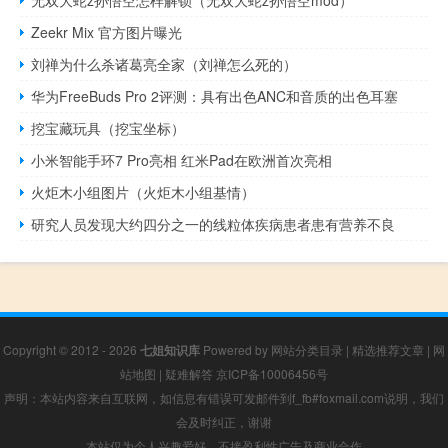
无双大蛇z孙悟空怎样解锁（无双大蛇z孙悟空mod）
Zeekr Mix 官方图片曝光
刘禅为什么杀诸葛亮全家（刘禅怎么死的）
华为FreeBuds Pro 2评测：具有出色ANC和音质的出色耳塞
挖宝藏玩具（挖宝坐标）
小米智能手环7 Pro亮相 红米Pad在欧洲首次亮相
火炬木小组图片（火炬木小组基情）
研究人员发现大约四分之一的线粒体疾病患者患有营养不良
Copyright © 2012 - 2026
七姐知识库
Powered by
网站分类目录
|
精选推荐文章
|
网
站地图
|
疑难解答
京ICP备10006456号
声明：本站内容来自互联网，如信息有错误可发邮件到f_fb#foxmail.com说明，我们
会及时纠正，谢谢
本站仅为个人兴趣爱好，不接盈利性广告及商业合作