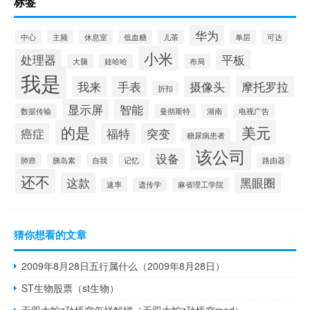
标签
华为
中心
主频
休息室
低血糖
儿茶
单层
可达
小米
处理器
平板
大脑
娃哈哈
布局
我是
我来
手表
摄像头
摩托罗拉
折扣
显示屏
智能
数据传输
曼彻斯特
湖南
电视广告
的是
美元
癌症
福特
突变
糖尿病患者
该公司
设备
肺癌
胰岛素
自我
记忆
路由器
还不
这款
黑眼圈
速率
遗传学
麻省理工学院
猜你想看的文章
2009年8月28日五行属什么（2009年8月28日）
ST生物股票（st生物）