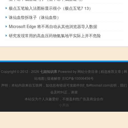
极点五笔输入法图标显示很小（极点五笔7 13）
诛仙血祭拆珠子（诛仙血祭）
Microsoft Edge 将不再自动从其他浏览器导入数据
研究发现常用的高血压药物氨氯地平实际上并不危险
Copyright © 2012 - 2026
七姐知识库
Powered by
网站分类目录
|
精选推荐文章
|
网
站地图
|
疑难解答
京ICP备10006456号
声明：本站内容来自互联网，如信息有错误可发邮件到f_fb#foxmail.com说明，我们
会及时纠正，谢谢
本站仅为个人兴趣爱好，不接盈利性广告及商业合作
小男孩