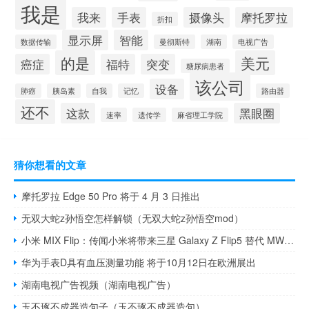
我是
我来
手表
摄像头
摩托罗拉
折扣
显示屏
智能
数据传输
曼彻斯特
湖南
电视广告
的是
美元
癌症
福特
突变
糖尿病患者
该公司
设备
肺癌
胰岛素
自我
记忆
路由器
还不
这款
黑眼圈
速率
遗传学
麻省理工学院
猜你想看的文章
摩托罗拉 Edge 50 Pro 将于 4 月 3 日推出
无双大蛇z孙悟空怎样解锁（无双大蛇z孙悟空mod）
小米 MIX Flip：传闻小米将带来三星 Galaxy Z Flip5 替代 MWC 2024
华为手表D具有血压测量功能 将于10月12日在欧洲展出
湖南电视广告视频（湖南电视广告）
玉不琢不成器造句子（玉不琢不成器造句）