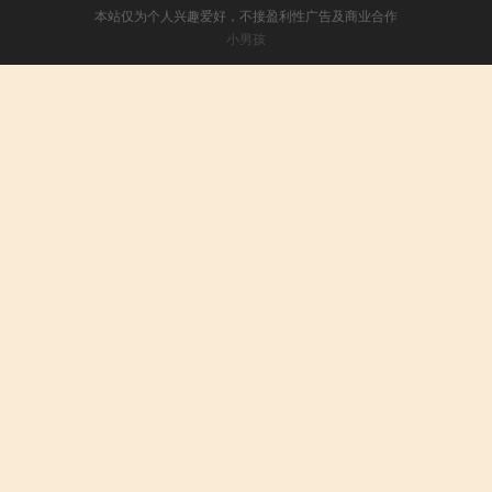
本站仅为个人兴趣爱好，不接盈利性广告及商业合作
小男孩