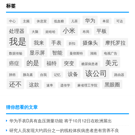
标签
华为
中心
主频
休息室
低血糖
儿茶
单层
可达
小米
处理器
平板
大脑
娃哈哈
布局
我是
我来
手表
摄像头
摩托罗拉
折扣
显示屏
智能
数据传输
曼彻斯特
湖南
电视广告
的是
美元
癌症
福特
突变
糖尿病患者
该公司
设备
肺癌
胰岛素
自我
记忆
路由器
还不
这款
黑眼圈
速率
遗传学
麻省理工学院
猜你想看的文章
华为手表D具有血压测量功能 将于10月12日在欧洲展出
研究人员发现大约四分之一的线粒体疾病患者患有营养不良