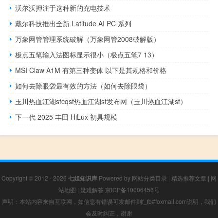
沃尔沃押注于这种新的充电技术
戴尔科技推出全新 Latitude AI PC 系列
万象网管管理系统破解（万象网管2008破解版）
极点五笔输入法图标显示很小（极点五笔7 13）
MSI Claw A1M 有第三种变体 以下是其规格和价格
如何去除眼袋最有效的方法（如何去除眼袋）
玉川热血江湖sfcqsf热血江湖sf发布网（玉川热血江湖sf）
下一代 2025 丰田 HiLux 初具规模
Copyright © 2012 - 2026
七姐知识库
Powered by
网站分类目录
|
精选推荐文章
|
网
站地图
|
疑难解答
京ICP备10006456号
声明：本站内容来自互联网，如信息有错误可发邮件到f_fb#foxmail.com说明，我们
会及时纠正，谢谢