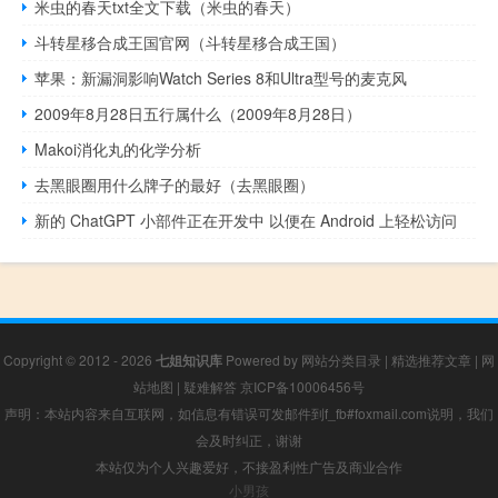
米虫的春天txt全文下载（米虫的春天）
斗转星移合成王国官网（斗转星移合成王国）
苹果：新漏洞影响Watch Series 8和Ultra型号的麦克风
2009年8月28日五行属什么（2009年8月28日）
Makoi消化丸的化学分析
去黑眼圈用什么牌子的最好（去黑眼圈）
新的 ChatGPT 小部件正在开发中 以便在 Android 上轻松访问
Copyright © 2012 - 2026
七姐知识库
Powered by
网站分类目录
|
精选推荐文章
|
网
站地图
|
疑难解答
京ICP备10006456号
声明：本站内容来自互联网，如信息有错误可发邮件到f_fb#foxmail.com说明，我们
会及时纠正，谢谢
本站仅为个人兴趣爱好，不接盈利性广告及商业合作
小男孩