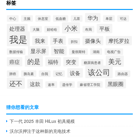
标签
华为
中心
主频
休息室
低血糖
儿茶
单层
可达
小米
处理器
平板
大脑
娃哈哈
布局
我是
我来
手表
摄像头
摩托罗拉
折扣
显示屏
智能
数据传输
曼彻斯特
湖南
电视广告
的是
美元
癌症
福特
突变
糖尿病患者
该公司
设备
肺癌
胰岛素
自我
记忆
路由器
还不
这款
黑眼圈
速率
遗传学
麻省理工学院
猜你想看的文章
下一代 2025 丰田 HiLux 初具规模
沃尔沃押注于这种新的充电技术