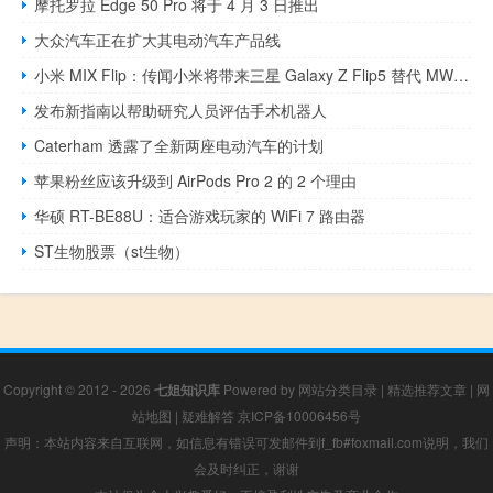
摩托罗拉 Edge 50 Pro 将于 4 月 3 日推出
大众汽车正在扩大其电动汽车产品线
小米 MIX Flip：传闻小米将带来三星 Galaxy Z Flip5 替代 MWC 2024
发布新指南以帮助研究人员评估手术机器人
Caterham 透露了全新两座电动汽车的计划
苹果粉丝应该升级到 AirPods Pro 2 的 2 个理由
华硕 RT-BE88U：适合游戏玩家的 WiFi 7 路由器
ST生物股票（st生物）
Copyright © 2012 - 2026
七姐知识库
Powered by
网站分类目录
|
精选推荐文章
|
网
站地图
|
疑难解答
京ICP备10006456号
声明：本站内容来自互联网，如信息有错误可发邮件到f_fb#foxmail.com说明，我们
会及时纠正，谢谢