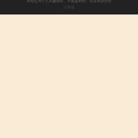
本站仅为个人兴趣爱好，不接盈利性广告及商业合作
小男孩