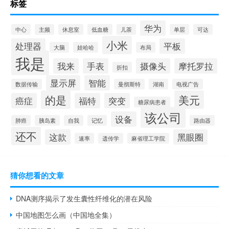
标签
华为
中心
主频
休息室
低血糖
儿茶
单层
可达
小米
处理器
平板
大脑
娃哈哈
布局
我是
我来
手表
摄像头
摩托罗拉
折扣
显示屏
智能
数据传输
曼彻斯特
湖南
电视广告
的是
美元
癌症
福特
突变
糖尿病患者
该公司
设备
肺癌
胰岛素
自我
记忆
路由器
还不
这款
黑眼圈
速率
遗传学
麻省理工学院
猜你想看的文章
DNA测序揭示了发生囊性纤维化的潜在风险
中国地图怎么画（中国地全集）