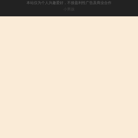
本站仅为个人兴趣爱好，不接盈利性广告及商业合作
小男孩