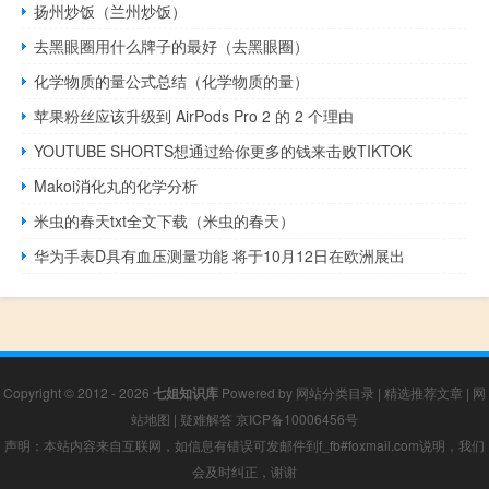
扬州炒饭（兰州炒饭）
去黑眼圈用什么牌子的最好（去黑眼圈）
化学物质的量公式总结（化学物质的量）
苹果粉丝应该升级到 AirPods Pro 2 的 2 个理由
YOUTUBE SHORTS想通过给你更多的钱来击败TIKTOK
Makoi消化丸的化学分析
米虫的春天txt全文下载（米虫的春天）
华为手表D具有血压测量功能 将于10月12日在欧洲展出
Copyright © 2012 - 2026
七姐知识库
Powered by
网站分类目录
|
精选推荐文章
|
网
站地图
|
疑难解答
京ICP备10006456号
声明：本站内容来自互联网，如信息有错误可发邮件到f_fb#foxmail.com说明，我们
会及时纠正，谢谢