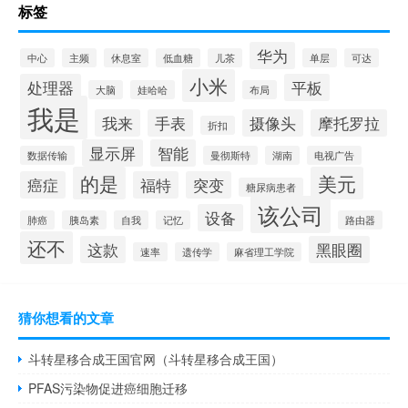
标签
华为
中心
主频
休息室
低血糖
儿茶
单层
可达
小米
处理器
平板
大脑
娃哈哈
布局
我是
我来
手表
摄像头
摩托罗拉
折扣
显示屏
智能
数据传输
曼彻斯特
湖南
电视广告
的是
美元
癌症
福特
突变
糖尿病患者
该公司
设备
肺癌
胰岛素
自我
记忆
路由器
还不
这款
黑眼圈
速率
遗传学
麻省理工学院
猜你想看的文章
斗转星移合成王国官网（斗转星移合成王国）
PFAS污染物促进癌细胞迁移