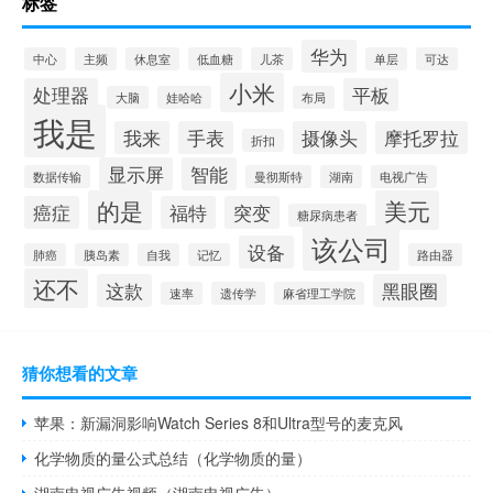
标签
华为
中心
主频
休息室
低血糖
儿茶
单层
可达
小米
处理器
平板
大脑
娃哈哈
布局
我是
我来
手表
摄像头
摩托罗拉
折扣
显示屏
智能
数据传输
曼彻斯特
湖南
电视广告
的是
美元
癌症
福特
突变
糖尿病患者
该公司
设备
肺癌
胰岛素
自我
记忆
路由器
还不
这款
黑眼圈
速率
遗传学
麻省理工学院
猜你想看的文章
苹果：新漏洞影响Watch Series 8和Ultra型号的麦克风
化学物质的量公式总结（化学物质的量）