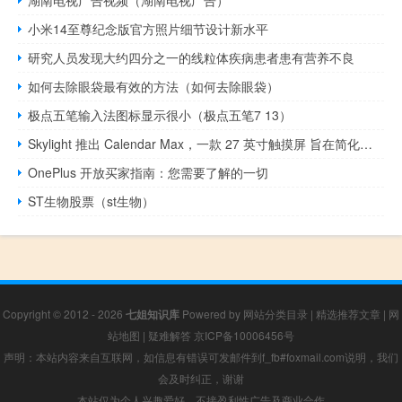
湖南电视广告视频（湖南电视广告）
小米14至尊纪念版官方照片细节设计新水平
研究人员发现大约四分之一的线粒体疾病患者患有营养不良
如何去除眼袋最有效的方法（如何去除眼袋）
极点五笔输入法图标显示很小（极点五笔7 13）
Skylight 推出 Calendar Max，一款 27 英寸触摸屏 旨在简化家居生活
OnePlus 开放买家指南：您需要了解的一切
ST生物股票（st生物）
Copyright © 2012 - 2026
七姐知识库
Powered by
网站分类目录
|
精选推荐文章
|
网
站地图
|
疑难解答
京ICP备10006456号
声明：本站内容来自互联网，如信息有错误可发邮件到f_fb#foxmail.com说明，我们
会及时纠正，谢谢
本站仅为个人兴趣爱好，不接盈利性广告及商业合作