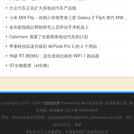
大众汽车正在扩大其电动汽车产品线
小米 MIX Flip：传闻小米将带来三星 Galaxy Z Flip5 替代 MWC 2024
发布新指南以帮助研究人员评估手术机器人
Caterham 透露了全新两座电动汽车的计划
苹果粉丝应该升级到 AirPods Pro 2 的 2 个理由
华硕 RT-BE88U：适合游戏玩家的 WiFi 7 路由器
ST生物股票（st生物）
Copyright © 2012 - 2026
七姐知识库
Powered by
网站分类目录
|
精选推荐文章
|
网
站地图
|
疑难解答
京ICP备10006456号
声明：本站内容来自互联网，如信息有错误可发邮件到f_fb#foxmail.com说明，我们
会及时纠正，谢谢
本站仅为个人兴趣爱好，不接盈利性广告及商业合作