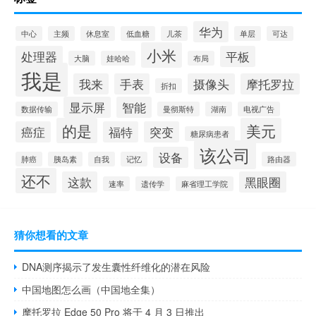
华为
中心
主频
休息室
低血糖
儿茶
单层
可达
小米
处理器
平板
大脑
娃哈哈
布局
我是
我来
手表
摄像头
摩托罗拉
折扣
显示屏
智能
数据传输
曼彻斯特
湖南
电视广告
的是
美元
癌症
福特
突变
糖尿病患者
该公司
设备
肺癌
胰岛素
自我
记忆
路由器
还不
这款
黑眼圈
速率
遗传学
麻省理工学院
猜你想看的文章
DNA测序揭示了发生囊性纤维化的潜在风险
中国地图怎么画（中国地全集）
摩托罗拉 Edge 50 Pro 将于 4 月 3 日推出