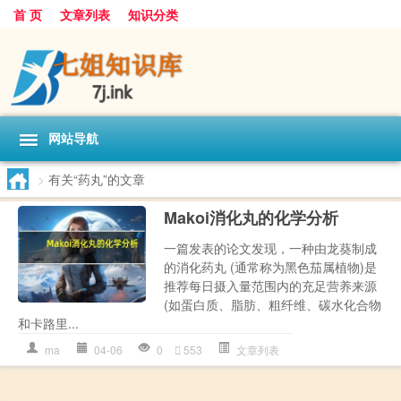
首 页
文章列表
知识分类
网站导航
>
有关“药丸”的文章
Makoi消化丸的化学分析
一篇发表的论文发现，一种由龙葵制成
的消化药丸 (通常称为黑色茄属植物)是
推荐每日摄入量范围内的充足营养来源
(如蛋白质、脂肪、粗纤维、碳水化合物
和卡路里...
ma
04-06
0
553
文章列表