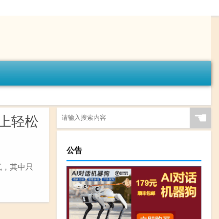
☚
 上轻松
公告
方式，其中只