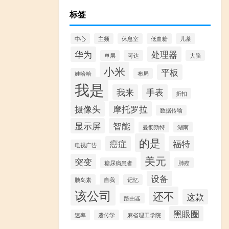
标签
中心
主频
休息室
低血糖
儿茶
华为
处理器
单层
可达
大脑
小米
平板
娃哈哈
布局
我是
我来
手表
折扣
摄像头
摩托罗拉
数据传输
显示屏
智能
曼彻斯特
湖南
的是
癌症
福特
电视广告
美元
突变
糖尿病患者
肺癌
设备
胰岛素
自我
记忆
该公司
还不
这款
路由器
黑眼圈
速率
遗传学
麻省理工学院