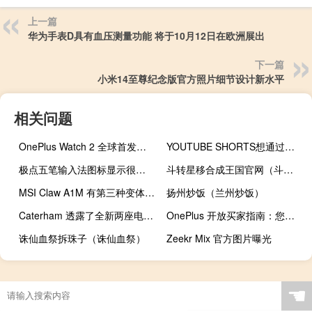
上一篇
华为手表D具有血压测量功能 将于10月12日在欧洲展出
下一篇
小米14至尊纪念版官方照片细节设计新水平
相关问题
OnePlus Watch 2 全球首发：一款电池续航时间超过 2 天的 Wear OS 智能手表
YOUTUBE SHORTS想通过给你更多的钱来击败TIKTOK
极点五笔输入法图标显示很小（极点五笔7 13）
斗转星移合成王国官网（斗转星移合成王国）
MSI Claw A1M 有第三种变体 以下是其规格和价格
扬州炒饭（兰州炒饭）
Caterham 透露了全新两座电动汽车的计划
OnePlus 开放买家指南：您需要了解的一切
诛仙血祭拆珠子（诛仙血祭）
Zeekr Mix 官方图片曝光
☚