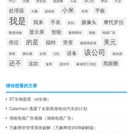
华为
中心
主频
休息室
低血糖
儿茶
单层
可达
小米
处理器
平板
大脑
娃哈哈
布局
我是
我来
手表
摄像头
摩托罗拉
折扣
显示屏
智能
数据传输
曼彻斯特
湖南
电视广告
的是
美元
癌症
福特
突变
糖尿病患者
该公司
设备
肺癌
胰岛素
自我
记忆
路由器
还不
这款
黑眼圈
速率
遗传学
麻省理工学院
猜你想看的文章
ST生物股票（st生物）
Caterham 透露了全新两座电动汽车的计划
湖南电视广告视频（湖南电视广告）
万象网管管理系统破解（万象网管2008破解版）