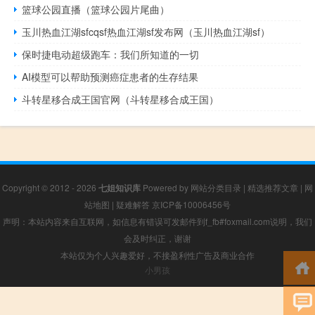
篮球公园直播（篮球公园片尾曲）
玉川热血江湖sfcqsf热血江湖sf发布网（玉川热血江湖sf）
保时捷电动超级跑车：我们所知道的一切
AI模型可以帮助预测癌症患者的生存结果
斗转星移合成王国官网（斗转星移合成王国）
Copyright © 2012 - 2026
七姐知识库
Powered by
网站分类目录
|
精选推荐文章
|
网
站地图
|
疑难解答
京ICP备10006456号
声明：本站内容来自互联网，如信息有错误可发邮件到f_fb#foxmail.com说明，我们
会及时纠正，谢谢
本站仅为个人兴趣爱好，不接盈利性广告及商业合作
小男孩