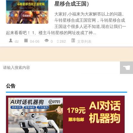
星移合成王国）
大家好,小福来为大家解答以上的问题。
斗转星移合成王国官网，斗转星移合成
王国这个很多人还不知道,现在让我们一
起来看看吧！ 1、楼主斗转星移的网址改成了神...
dz
04-06
0
282
文章列表
☚
公告