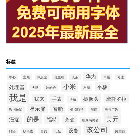
标签
华为
中心
主频
休息室
低血糖
儿茶
单层
可达
小米
处理器
平板
大脑
娃哈哈
布局
我是
我来
手表
摄像头
摩托罗拉
折扣
显示屏
智能
数据传输
曼彻斯特
湖南
电视广告
的是
美元
癌症
福特
突变
糖尿病患者
该公司
设备
肺癌
胰岛素
自我
记忆
路由器