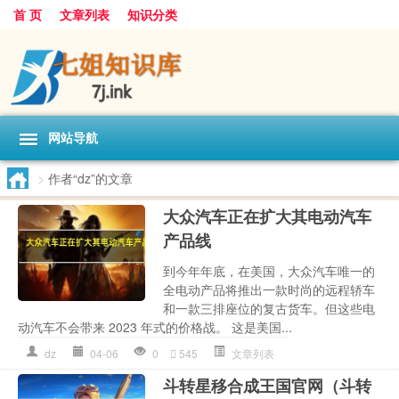
首 页
文章列表
知识分类
网站导航
>
作者“dz”的文章
大众汽车正在扩大其电动汽车
产品线
到今年年底，在美国，大众汽车唯一的
全电动产品将推出一款时尚的远程轿车
和一款三排座位的复古货车。但这些电
动汽车不会带来 2023 年式的价格战。 这是美国...
dz
04-06
0
545
文章列表
斗转星移合成王国官网（斗转