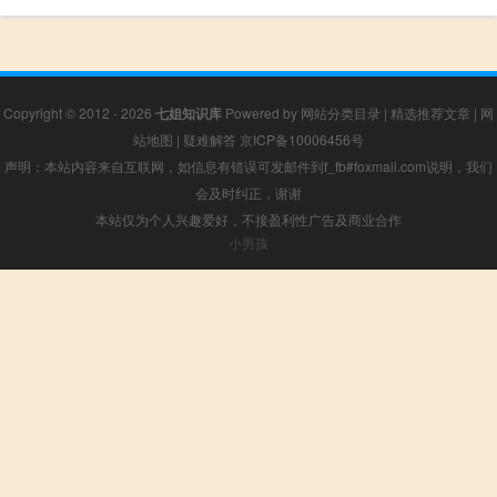
Copyright © 2012 - 2026
七姐知识库
Powered by
网站分类目录
|
精选推荐文章
|
网
站地图
|
疑难解答
京ICP备10006456号
声明：本站内容来自互联网，如信息有错误可发邮件到f_fb#foxmail.com说明，我们
会及时纠正，谢谢
本站仅为个人兴趣爱好，不接盈利性广告及商业合作
小男孩