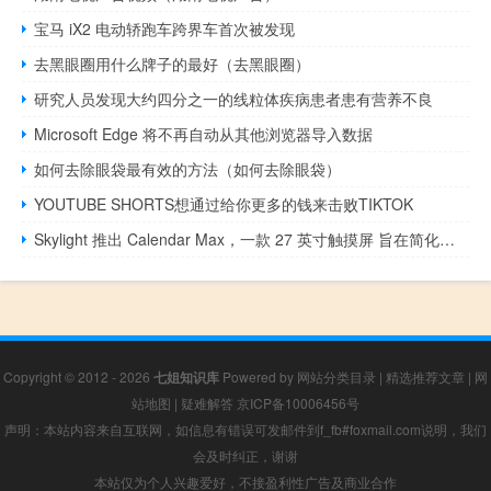
宝马 iX2 电动轿跑车跨界车首次被发现
去黑眼圈用什么牌子的最好（去黑眼圈）
研究人员发现大约四分之一的线粒体疾病患者患有营养不良
Microsoft Edge 将不再自动从其他浏览器导入数据
如何去除眼袋最有效的方法（如何去除眼袋）
YOUTUBE SHORTS想通过给你更多的钱来击败TIKTOK
Skylight 推出 Calendar Max，一款 27 英寸触摸屏 旨在简化家居生活
Copyright © 2012 - 2026
七姐知识库
Powered by
网站分类目录
|
精选推荐文章
|
网
站地图
|
疑难解答
京ICP备10006456号
声明：本站内容来自互联网，如信息有错误可发邮件到f_fb#foxmail.com说明，我们
会及时纠正，谢谢
本站仅为个人兴趣爱好，不接盈利性广告及商业合作