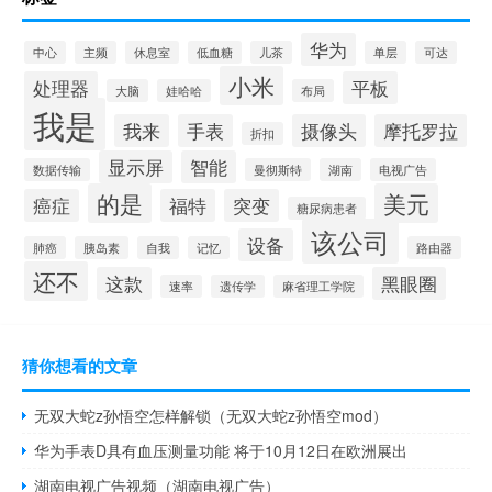
华为
中心
主频
休息室
低血糖
儿茶
单层
可达
小米
处理器
平板
大脑
娃哈哈
布局
我是
我来
手表
摄像头
摩托罗拉
折扣
显示屏
智能
数据传输
曼彻斯特
湖南
电视广告
的是
美元
癌症
福特
突变
糖尿病患者
该公司
设备
肺癌
胰岛素
自我
记忆
路由器
还不
这款
黑眼圈
速率
遗传学
麻省理工学院
猜你想看的文章
无双大蛇z孙悟空怎样解锁（无双大蛇z孙悟空mod）
华为手表D具有血压测量功能 将于10月12日在欧洲展出
湖南电视广告视频（湖南电视广告）