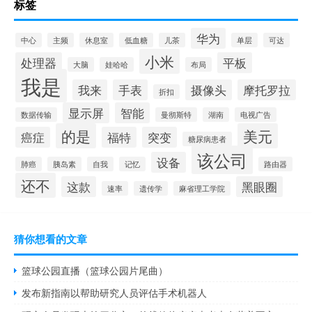
标签
华为
中心
主频
休息室
低血糖
儿茶
单层
可达
小米
处理器
平板
大脑
娃哈哈
布局
我是
我来
手表
摄像头
摩托罗拉
折扣
显示屏
智能
数据传输
曼彻斯特
湖南
电视广告
的是
美元
癌症
福特
突变
糖尿病患者
该公司
设备
肺癌
胰岛素
自我
记忆
路由器
还不
这款
黑眼圈
速率
遗传学
麻省理工学院
猜你想看的文章
篮球公园直播（篮球公园片尾曲）
发布新指南以帮助研究人员评估手术机器人