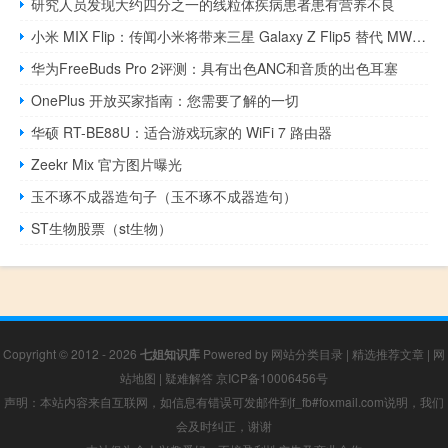
研究人员发现大约四分之一的线粒体疾病患者患有营养不良
小米 MIX Flip：传闻小米将带来三星 Galaxy Z Flip5 替代 MWC 2024
华为FreeBuds Pro 2评测：具有出色ANC和音质的出色耳塞
OnePlus 开放买家指南：您需要了解的一切
华硕 RT-BE88U：适合游戏玩家的 WiFi 7 路由器
Zeekr Mix 官方图片曝光
玉不琢不成器造句子（玉不琢不成器造句）
ST生物股票（st生物）
Copyright © 2012 - 2026
七姐知识库
Powered by
网站分类目录
|
精选推荐文章
|
网
站地图
|
疑难解答
京ICP备10006456号
声明：本站内容来自互联网，如信息有错误可发邮件到f_fb#foxmail.com说明，我们
会及时纠正，谢谢