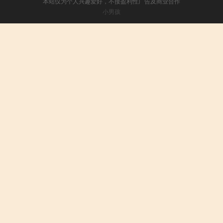
本站仅为个人兴趣爱好，不接盈利性广告及商业合作
小男孩