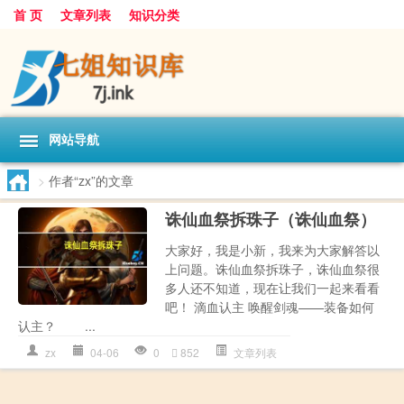
首 页
文章列表
知识分类
网站导航
>
作者“zx”的文章
诛仙血祭拆珠子（诛仙血祭）
大家好，我是小新，我来为大家解答以
上问题。诛仙血祭拆珠子，诛仙血祭很
多人还不知道，现在让我们一起来看看
吧！ 滴血认主 唤醒剑魂——装备如何
认主？ ...
zx
04-06
0
852
文章列表