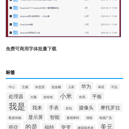
免费可商用字体批量下载
标签
华为
中心
主频
休息室
低血糖
儿茶
单层
可达
小米
处理器
平板
大脑
娃哈哈
布局
我是
我来
手表
摄像头
摩托罗拉
折扣
显示屏
智能
数据传输
曼彻斯特
湖南
电视广告
的是
美元
癌症
福特
突变
糖尿病患者