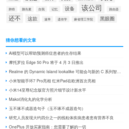
该公司
设备
肺癌
胰岛素
自我
记忆
路由器
还不
这款
黑眼圈
速率
遗传学
麻省理工学院
猜你想看的文章
AI模型可以帮助预测癌症患者的生存结果
摩托罗拉 Edge 50 Pro 将于 4 月 3 日推出
Realme 的 Dynamic Island lookalike 可能会与新的 C 系列智能手机一起亮相
小米智能手环7 Pro亮相 红米Pad在欧洲首次亮相
小米14至尊纪念版官方照片细节设计新水平
Makoi消化丸的化学分析
玉不琢不成器造句子（玉不琢不成器造句）
研究人员发现大约四分之一的线粒体疾病患者患有营养不良
OnePlus 开放买家指南：您需要了解的一切