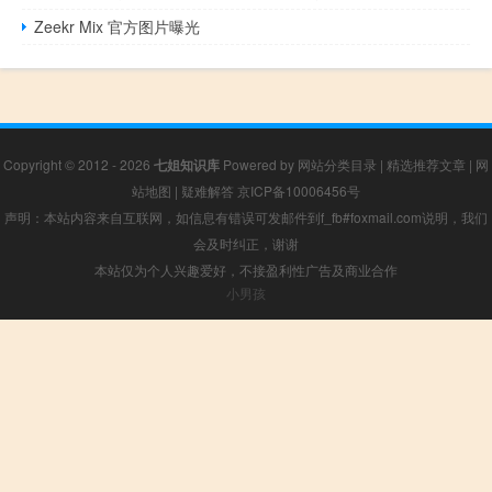
Zeekr Mix 官方图片曝光
Copyright © 2012 - 2026
七姐知识库
Powered by
网站分类目录
|
精选推荐文章
|
网
站地图
|
疑难解答
京ICP备10006456号
声明：本站内容来自互联网，如信息有错误可发邮件到f_fb#foxmail.com说明，我们
会及时纠正，谢谢
本站仅为个人兴趣爱好，不接盈利性广告及商业合作
小男孩