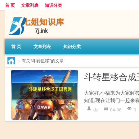
首 页
文章列表
知识分类
首 页
文章列表
知识分类
>
有关“斗转星移”的文章
斗转星移合成
大家好,小福来为大家解
知道,现在让我们一起来看
dz
04-06
0