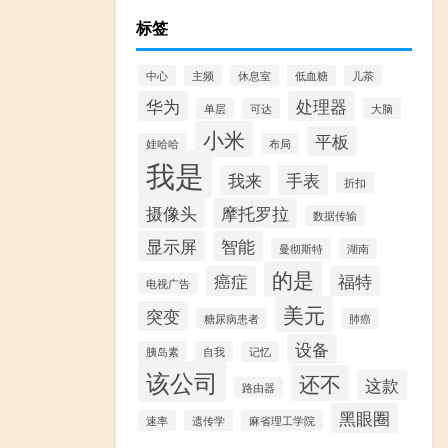
标签
中心
主频
休息室
低血糖
儿茶
华为
处理器
单层
可达
大脑
小米
平板
娃哈哈
布局
我是
我来
手表
折扣
摄像头
摩托罗拉
数据传输
显示屏
智能
曼彻斯特
湖南
的是
癌症
福特
电视广告
美元
突变
糖尿病患者
肺癌
设备
胰岛素
自我
记忆
该公司
还不
这款
路由器
黑眼圈
速率
遗传学
麻省理工学院