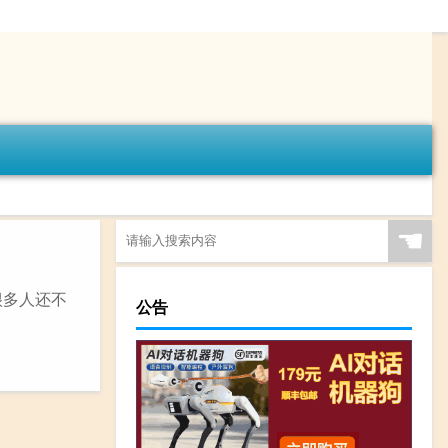
☚
很多人还不
公告