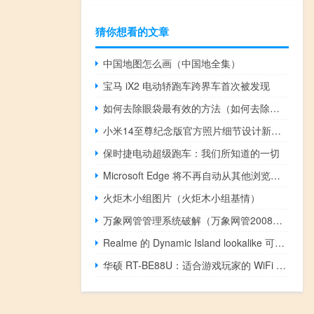
猜你想看的文章
中国地图怎么画（中国地全集）
宝马 iX2 电动轿跑车跨界车首次被发现
如何去除眼袋最有效的方法（如何去除眼袋）
小米14至尊纪念版官方照片细节设计新水平
保时捷电动超级跑车：我们所知道的一切
Microsoft Edge 将不再自动从其他浏览器导入数据
火炬木小组图片（火炬木小组基情）
万象网管管理系统破解（万象网管2008破解版）
Realme 的 Dynamic Island lookalike 可能会与新的 C 系列智能手机一起亮相
华硕 RT-BE88U：适合游戏玩家的 WiFi 7 路由器