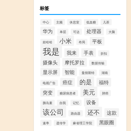
标签
中心
主频
休息室
低血糖
儿茶
华为
处理器
单层
可达
大脑
小米
平板
娃哈哈
布局
我是
我来
手表
折扣
摄像头
摩托罗拉
数据传输
显示屏
智能
曼彻斯特
湖南
的是
癌症
福特
电视广告
美元
突变
糖尿病患者
肺癌
设备
胰岛素
自我
记忆
该公司
还不
这款
路由器
黑眼圈
速率
遗传学
麻省理工学院