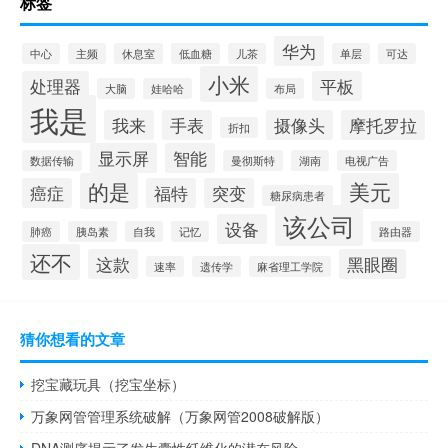
标签
华为
中心
主频
休息室
低血糖
儿茶
单层
可达
小米
处理器
平板
大脑
娃哈哈
布局
我是
我来
手表
摄像头
摩托罗拉
折扣
显示屏
智能
数据传输
曼彻斯特
湖南
电视广告
的是
美元
癌症
福特
突变
糖尿病患者
该公司
设备
肺癌
胰岛素
自我
记忆
路由器
还不
这款
黑眼圈
速率
遗传学
麻省理工学院
猜你想看的文章
挖宝藏玩具（挖宝坐标）
万象网管管理系统破解（万象网管2008破解版）