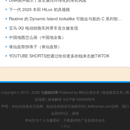
DNA测序揭示了发生囊性纤维化的潜在风险
下一代 2025 丰田 HiLux 初具规模
Realme 的 Dynamic Island lookalike 可能会与新的 C 系列智能手机一起亮相
宝马 iX2 电动轿跑车跨界车首次被发现
中国地图怎么画（中国地全集）
诛仙血祭拆珠子（诛仙血祭）
YOUTUBE SHORTS想通过给你更多的钱来击败TIKTOK
Copyright © 2012 - 2026
七姐知识库
Powered by
网站分类目录
|
精选推荐文章
|
网
站地图
|
疑难解答
京ICP备10006456号
声明：本站内容来自互联网，如信息有错误可发邮件到f_fb#foxmail.com说明，我们
会及时纠正，谢谢
本站仅为个人兴趣爱好，不接盈利性广告及商业合作
小男孩