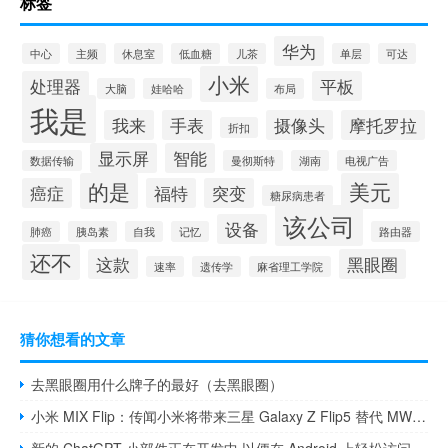
标签
华为
中心
主频
休息室
低血糖
儿茶
单层
可达
小米
处理器
平板
大脑
娃哈哈
布局
我是
我来
手表
摄像头
摩托罗拉
折扣
显示屏
智能
数据传输
曼彻斯特
湖南
电视广告
的是
美元
癌症
福特
突变
糖尿病患者
该公司
设备
肺癌
胰岛素
自我
记忆
路由器
还不
这款
黑眼圈
速率
遗传学
麻省理工学院
猜你想看的文章
去黑眼圈用什么牌子的最好（去黑眼圈）
小米 MIX Flip：传闻小米将带来三星 Galaxy Z Flip5 替代 MWC 2024