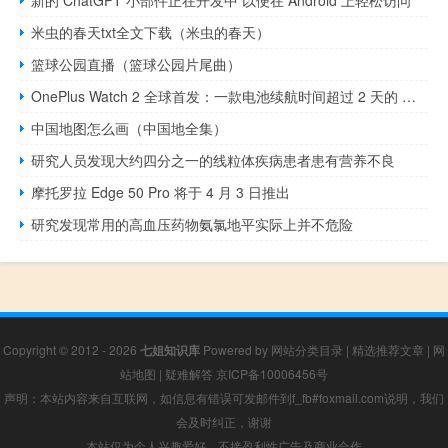
新的 ChatGPT 小部件正在开发中 以便在 Android 上轻松访问
米虫的春天txt全文下载（米虫的春天）
篮球公园直播（篮球公园片尾曲）
OnePlus Watch 2 全球首发：一款电池续航时间超过 2 天的 Wear OS 智能手表
中国地图怎么画（中国地全集）
研究人员发现大约四分之一的线粒体疾病患者患有营养不良
摩托罗拉 Edge 50 Pro 将于 4 月 3 日推出
研究发现常用的高血压药物氨氯地平实际上并不危险
Copyright © 2012 - 2026
七姐知识库
Powered by
网站分类目录
|
精选推荐文章
|
网
站地图
|
疑难解答
京ICP备10006456号
声明：本站内容来自互联网，如信息有错误可发邮件到f_fb#foxmail.com说明，我们
会及时纠正，谢谢
本站仅为个人兴趣爱好，不接盈利性广告及商业合作