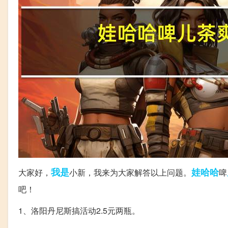
我是
娃哈哈
大家好，
小新，我来为大家解答以上问题。
啤
吧！
1、洛阳丹尼斯搞活动2.5元两瓶。