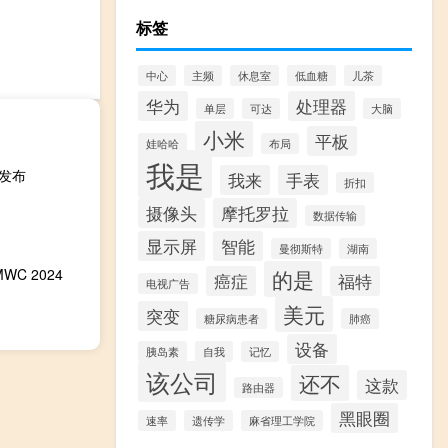
标签
中心
主频
休息室
低血糖
儿茶
华为
处理器
单层
可达
大脑
小米
平板
娃哈哈
布局
我是
下旬发布
我来
手表
折扣
摄像头
摩托罗拉
数据传输
显示屏
智能
曼彻斯特
湖南
MWC 2024
的是
癌症
福特
电视广告
美元
突变
糖尿病患者
肺癌
设备
胰岛素
自我
记忆
该公司
还不
这款
路由器
黑眼圈
速率
遗传学
麻省理工学院