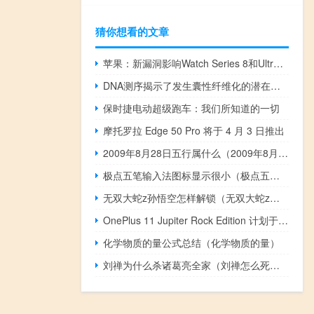
猜你想看的文章
苹果：新漏洞影响Watch Series 8和Ultra型号的麦克风
DNA测序揭示了发生囊性纤维化的潜在风险
保时捷电动超级跑车：我们所知道的一切
摩托罗拉 Edge 50 Pro 将于 4 月 3 日推出
2009年8月28日五行属什么（2009年8月28日）
极点五笔输入法图标显示很小（极点五笔7 13）
无双大蛇z孙悟空怎样解锁（无双大蛇z孙悟空mod）
OnePlus 11 Jupiter Rock Edition 计划于 2023 年 3 月下旬发布
化学物质的量公式总结（化学物质的量）
刘禅为什么杀诸葛亮全家（刘禅怎么死的）