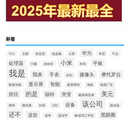
标签
华为
中心
主频
休息室
低血糖
儿茶
单层
可达
小米
处理器
平板
大脑
娃哈哈
布局
我是
我来
手表
摄像头
摩托罗拉
折扣
显示屏
智能
数据传输
曼彻斯特
湖南
电视广告
的是
美元
癌症
福特
突变
糖尿病患者
该公司
设备
肺癌
胰岛素
自我
记忆
路由器
还不
这款
黑眼圈
速率
遗传学
麻省理工学院