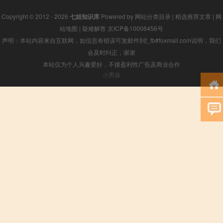
Copyright © 2012 - 2026
七姐知识库
Powered by
网站分类目录
|
精选推荐文章
|
网
站地图
|
疑难解答
京ICP备10006456号
声明：本站内容来自互联网，如信息有错误可发邮件到f_fb#foxmail.com说明，我们
会及时纠正，谢谢
本站仅为个人兴趣爱好，不接盈利性广告及商业合作
小男孩