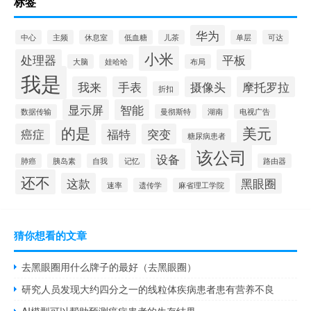
标签
华为
中心
主频
休息室
低血糖
儿茶
单层
可达
小米
处理器
平板
大脑
娃哈哈
布局
我是
我来
手表
摄像头
摩托罗拉
折扣
显示屏
智能
数据传输
曼彻斯特
湖南
电视广告
的是
美元
癌症
福特
突变
糖尿病患者
该公司
设备
肺癌
胰岛素
自我
记忆
路由器
还不
这款
黑眼圈
速率
遗传学
麻省理工学院
猜你想看的文章
去黑眼圈用什么牌子的最好（去黑眼圈）
研究人员发现大约四分之一的线粒体疾病患者患有营养不良