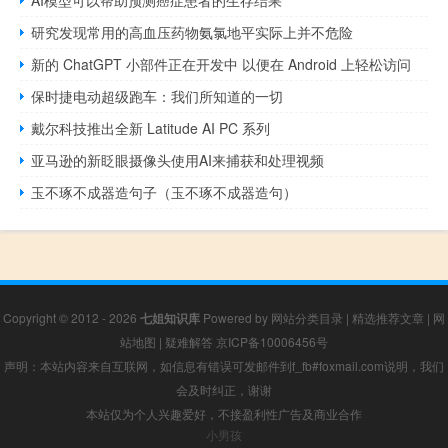
AI模型可以帮助预测癌症患者的生存结果
研究发现常用的高血压药物氨氯地平实际上并不危险
新的 ChatGPT 小部件正在开发中 以便在 Android 上轻松访问
保时捷电动超级跑车：我们所知道的一切
戴尔科技推出全新 Latitude AI PC 系列
亚马逊的新眨眼摄像头使用AI来捕获和处理视频
玉不琢不成器造句子（玉不琢不成器造句）
Copyright © 2012 - 2026
七姐知识库
Powered by
网站分类目录
|
精选推荐文章
|
网
站地图
|
疑难解答
京ICP备10006456号
声明：本站内容来自互联网，如信息有错误可发邮件到f_fb#foxmail.com说明，我们
会及时纠正，谢谢
本站仅为个人兴趣爱好，不接盈利性广告及商业合作
小男孩