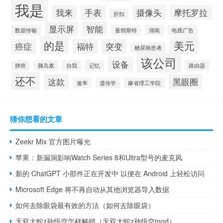
我是
我来
手表
摄像头
摩托罗拉
折扣
显示屏
智能
数据传输
曼彻斯特
湖南
电视广告
的是
美元
癌症
福特
突变
糖尿病患者
该公司
设备
肺癌
胰岛素
自我
记忆
路由器
还不
这款
黑眼圈
速率
遗传学
麻省理工学院
猜你想看的文章
Zeekr Mix 官方图片曝光
苹果：新漏洞影响Watch Series 8和Ultra型号的麦克风
新的 ChatGPT 小部件正在开发中 以便在 Android 上轻松访问
Microsoft Edge 将不再自动从其他浏览器导入数据
如何去除眼袋最有效的方法（如何去除眼袋）
无双大蛇z孙悟空怎样解锁（无双大蛇z孙悟空mod）