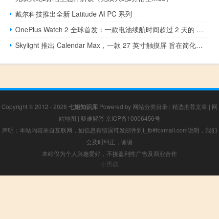
戴尔科技推出全新 Latitude AI PC 系列
OnePlus Watch 2 全球首发：一款电池续航时间超过 2 天的 Wear OS 智能手表
Skylight 推出 Calendar Max，一款 27 英寸触摸屏 旨在简化家居生活
Copyright © 2012 - 2026
七姐知识库
Powered by
网站分类目录
|
精选推荐文章
|
网
站地图
|
疑难解答
京ICP备10006456号
声明：本站内容来自互联网，如信息有错误可发邮件到f_fb#foxmail.com说明，我们
会及时纠正，谢谢
本站仅为个人兴趣爱好，不接盈利性广告及商业合作
小男孩