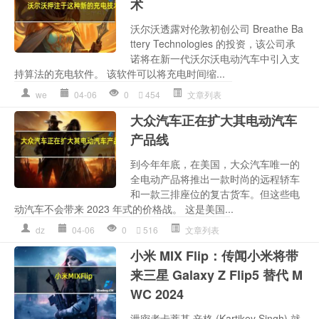
术
沃尔沃透露对伦敦初创公司 Breathe Ba
ttery Technologies 的投资，该公司承
诺将在新一代沃尔沃电动汽车中引入支
持算法的充电软件。 该软件可以将充电时间缩...
we
04-06
0
454
文章列表
大众汽车正在扩大其电动汽车
产品线
到今年年底，在美国，大众汽车唯一的
全电动产品将推出一款时尚的远程轿车
和一款三排座位的复古货车。但这些电
动汽车不会带来 2023 年式的价格战。 这是美国...
dz
04-06
0
516
文章列表
小米 MIX Flip：传闻小米将带
来三星 Galaxy Z Flip5 替代 M
WC 2024
泄密者卡蒂基·辛格 (Kartikey Singh) 就