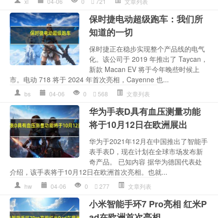
xl
04-06
0
721
文章列表
保时捷电动超级跑车：我们所
知道的一切
保时捷正在稳步实现整个产品线的电气
化。该公司于 2019 年推出了 Taycan，
新款 Macan EV 将于今年晚些时候上
市。电动 718 将于 2024 年首次亮相，Cayenne 也...
bs
04-06
0
568
文章列表
华为手表D具有血压测量功能
将于10月12日在欧洲展出
华为于2021年12月在中国推出了智能手
表手表D，现在计划在全球市场发布新
奇产品。 已知内容 据华为德国代表处
介绍，该手表将于10月12日在欧洲首次亮相。也就...
hw
04-06
0
277
文章列表
小米智能手环7 Pro亮相 红米P
ad在欧洲首次亮相