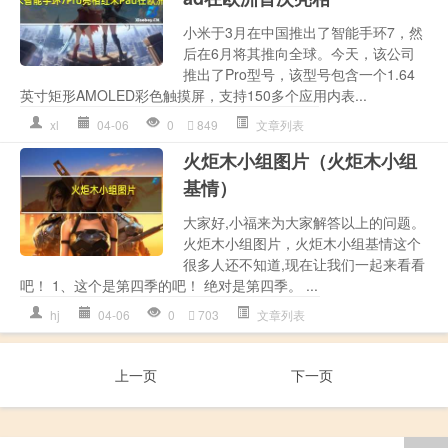
小米于3月在中国推出了智能手环7，然
后在6月将其推向全球。今天，该公司
推出了Pro型号，该型号包含一个1.64
英寸矩形AMOLED彩色触摸屏，支持150多个应用内表...
xl
04-06
0
849
文章列表
火炬木小组图片（火炬木小组
基情）
大家好,小福来为大家解答以上的问题。
火炬木小组图片，火炬木小组基情这个
很多人还不知道,现在让我们一起来看看
吧！ 1、这个是第四季的吧！ 绝对是第四季。 ...
hj
04-06
0
703
文章列表
上一页
下一页