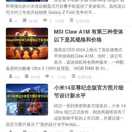
即将推出的小米首款翻盖式可折叠手机提供了更多暗示。虽然该公
司大约三年前开始销售 Galaxy Z Fold 竞争对手...
xl
04-06
0
432
文章列表
MSI Claw A1M 有第三种变体
以下是其规格和价格
微星在CES 2024上推出了首款便携式
手持游戏机Claw A1M。当时，该公司
表示，该游戏机将有两种版本，一种配
备英特尔酷睿 Ultra 5 135H 处理器、16GB RAM 和 51...
ms
04-06
0
142
文章列表
小米14至尊纪念版官方照片细
节设计新水平
经过一系列泄密和多方报道后，小米 14
Ultra 现已正式发布，制造商最终宣布了
这款智能手机的上市日期，并通过第一
批官方图片展示了“新的设计水平&rdqu...