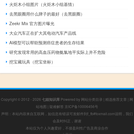
火炬木小组图片（火炬木小组基情）
去黑眼圈用什么牌子的最好（去黑眼圈）
Zeekr Mix 官方图片曝光
大众汽车正在扩大其电动汽车产品线
AI模型可以帮助预测癌症患者的生存结果
研究发现常用的高血压药物氨氯地平实际上并不危险
挖宝藏玩具（挖宝坐标）
Copyright © 2012 - 2026
七姐知识库
Powered by
网站分类目录
|
精选推荐文章
|
网
站地图
|
疑难解答
京ICP备10006456号
声明：本站内容来自互联网，如信息有错误可发邮件到f_fb#foxmail.com说明，我们
会及时纠正，谢谢
本站仅为个人兴趣爱好，不接盈利性广告及商业合作