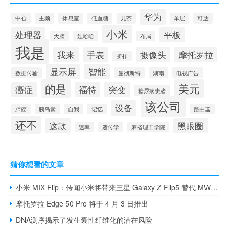
华为
中心
主频
休息室
低血糖
儿茶
单层
可达
小米
处理器
平板
大脑
娃哈哈
布局
我是
我来
手表
摄像头
摩托罗拉
折扣
显示屏
智能
数据传输
曼彻斯特
湖南
电视广告
的是
美元
癌症
福特
突变
糖尿病患者
该公司
设备
肺癌
胰岛素
自我
记忆
路由器
还不
这款
黑眼圈
速率
遗传学
麻省理工学院
猜你想看的文章
小米 MIX Flip：传闻小米将带来三星 Galaxy Z Flip5 替代 MWC 2024
摩托罗拉 Edge 50 Pro 将于 4 月 3 日推出
DNA测序揭示了发生囊性纤维化的潜在风险